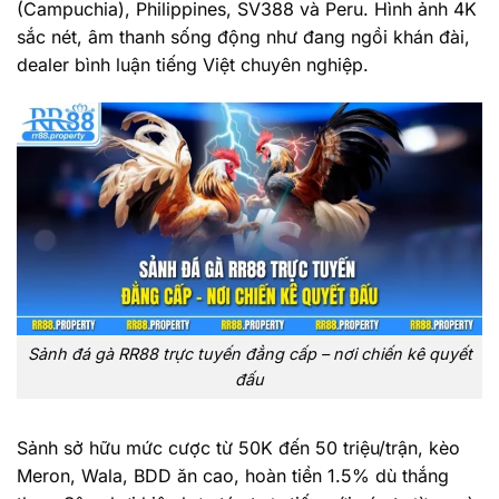
(Campuchia), Philippines, SV388 và Peru. Hình ảnh 4K
sắc nét, âm thanh sống động như đang ngồi khán đài,
dealer bình luận tiếng Việt chuyên nghiệp.
Sảnh đá gà RR88 trực tuyến đẳng cấp – nơi chiến kê quyết
đấu
Sảnh sở hữu mức cược từ 50K đến 50 triệu/trận, kèo
Meron, Wala, BDD ăn cao, hoàn tiền 1.5% dù thắng