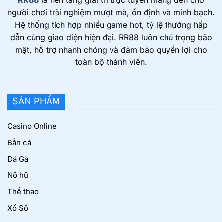
RR88
là nền tảng giải trí trực tuyến mang đến cho
người chơi trải nghiệm mượt mà, ổn định và minh bạch.
Hệ thống tích hợp nhiều game hot, tỷ lệ thưởng hấp
dẫn cùng giao diện hiện đại. RR88 luôn chú trọng bảo
mật, hỗ trợ nhanh chóng và đảm bảo quyền lợi cho
toàn bộ thành viên.
SẢN PHẨM
Casino Online
Bắn cá
Đá Gà
Nổ hũ
Thể thao
Xổ Số