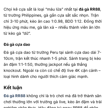
Chọi kê cựa sắt là loại “máu lửa” nhất tại
đá gà RR88
,
từ trường Philippines, gà gắn cựa sắt sắc nhọn. Trận
chỉ 3-10 phút, kèo ăn cao 1:0.98, BDD 1:12. Đồng thời
hiệu ứng máu me, gà lăn xả – nhiều thành viên ăn lớn
từ kèo gà “dữ”.
Đá gà cựa dao
Đá gà cựa dao từ trường Peru tại sảnh cựa dao dài 7-
10cm, trận kết thúc nhanh 1-5 phút. Sảnh trang bị kèo
ăn đậm 1:1-1:50, thưởng jackpot nếu gà thắng
knockout. Ngoài ra còn có chế độ live 4K cận cảnh –
loại hình dành cho người thích cảm giác mạnh.
Kết luận
Đá gà RR88
không chỉ là trò chơi mà đã trở thành sân
chơi thưởng lớn với trường gà live, kèo ăn đậm và trải
nghiệm chân thực. Hãy đăng ký ngay RR88 để nhận