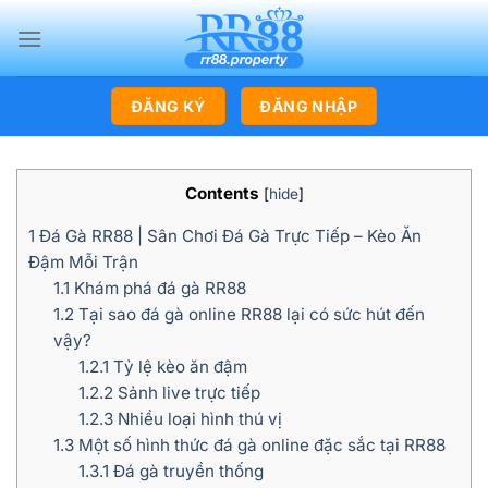
Bỏ
qua
nội
dung
ĐĂNG KÝ
ĐĂNG NHẬP
Contents
[
hide
]
1
Đá Gà RR88 | Sân Chơi Đá Gà Trực Tiếp – Kèo Ăn
Đậm Mỗi Trận
1.1
Khám phá đá gà RR88
1.2
Tại sao đá gà online RR88 lại có sức hút đến
vậy?
1.2.1
Tỷ lệ kèo ăn đậm
1.2.2
Sảnh live trực tiếp
1.2.3
Nhiều loại hình thú vị
1.3
Một số hình thức đá gà online đặc sắc tại RR88
1.3.1
Đá gà truyền thống