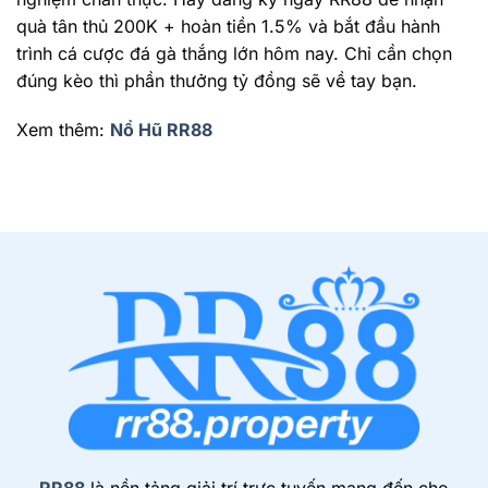
quà tân thủ 200K + hoàn tiền 1.5% và bắt đầu hành
trình cá cược đá gà thắng lớn hôm nay. Chỉ cần chọn
đúng kèo thì phần thưởng tỷ đồng sẽ về tay bạn.
Xem thêm:
Nổ Hũ RR88