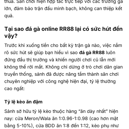
thua. Sân chơi hiện hợp tác trực tiếp với các trường gà
lớn, đảm bảo trận đấu minh bạch, không can thiệp kết
quả.
Tại sao đá gà online RR88 lại có sức hút đến
vậy?
Trước khi xuống tiền cho bất kỳ trận gà nào, việc nắm
rõ sức hút sẽ giúp bạn hiểu vì sao
đá gà RR88
luôn
đứng đầu thị trường và khiến người chơi cũ lẫn mới
không thể rời mắt. Không chỉ dừng ở trò chơi dân gian
truyền thống, sảnh đã được nâng tầm thành sân chơi
chuyên nghiệp với công nghệ hiện đại, tỷ lệ thưởng
cao ngất:
Tỷ lệ kèo ăn đậm
Sảnh sở hữu tỷ lệ kèo thuộc hàng “ăn dày nhất” hiện
nay: cửa Meron/Wala ăn 1:0.96-1:0.98 (cao hơn mặt
bằng 5-10%), cửa BDD ăn 1:8 đến 1:12, kèo phụ như